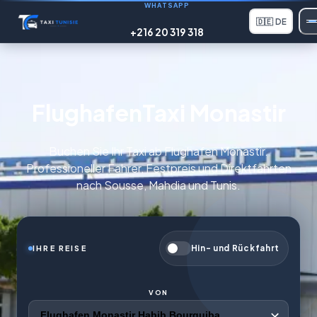
WHATSAPP
🇩🇪
DE
+216 20 319 318
FlughafenTaxi Monastir
Buchen Sie Ihr Taxi ab Flughafen Monastir.
Professioneller Fahrer, Festpreis und Direktfahrten
nach Sousse, Mahdia und Tunis.
Hin- und Rückfahrt
IHRE REISE
VON