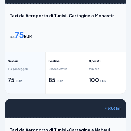
Taxi da Aeroporto di Tunisi-Cartagine a Monastir
75
EUR
DA
Sedan
Berlina
8 posti
1–4 passeggeri
Skoda Octavia
Minibus
75
85
100
EUR
EUR
EUR
≈
63.6
km
Taxi da Aeroporto di Tunisi-Cartagine a Nabeul