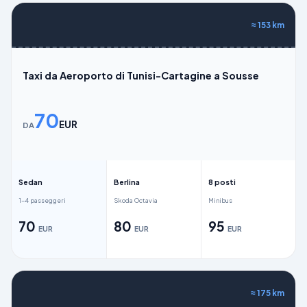
≈
153
km
Taxi da Aeroporto di Tunisi-Cartagine a Sousse
70
EUR
DA
Sedan
Berlina
8 posti
1–4 passeggeri
Skoda Octavia
Minibus
70
80
95
EUR
EUR
EUR
≈
175
km