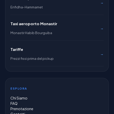
→
Enfidha-Hammamet
Taxi aeroporto Monastir
→
Monastir Habib Bourguiba
Tariffe
→
Prezzi fissi prima del pickup
ESPLORA
Chi Siamo
FAQ
Prenotazione
Contatti