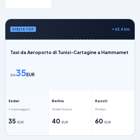
≈
65.4
km
SCELTA TOP
Taxi da Aeroporto di Tunisi-Cartagine a Hammamet
35
EUR
DA
Sedan
Berlina
8 posti
1–4 passeggeri
Skoda Octavia
Minibus
35
40
60
EUR
EUR
EUR