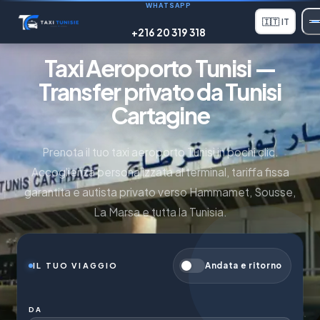
WHATSAPP
🇮🇹
IT
+216 20 319 318
Taxi Aeroporto Tunisi —
Transfer privato da Tunisi
Cartagine
Prenota il tuo taxi aeroporto Tunisi in pochi clic.
Accoglienza personalizzata al terminal, tariffa fissa
garantita e autista privato verso Hammamet, Sousse,
La Marsa e tutta la Tunisia.
Andata e ritorno
IL TUO VIAGGIO
DA