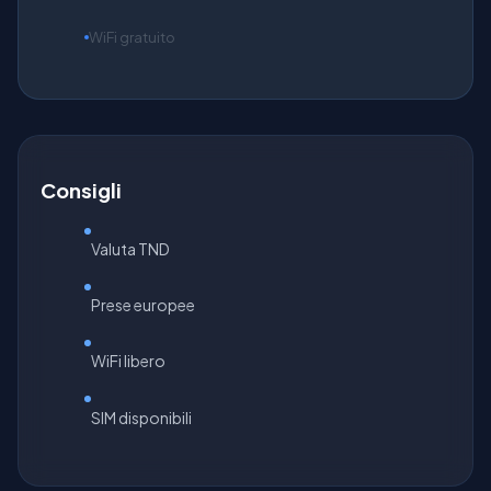
WiFi gratuito
Consigli
Valuta TND
Prese europee
WiFi libero
SIM disponibili